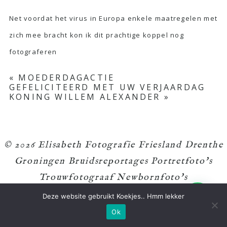
Net voordat het virus in Europa enkele maatregelen met
zich mee bracht kon ik dit prachtige koppel nog
fotograferen
«
MOEDERDAGACTIE
GEFELICITEERD MET UW VERJAARDAG
KONING WILLEM ALEXANDER
»
© 2026 Elisabeth Fotografie Friesland Drenthe
Groningen Bruidsreportages Portretfoto's
Trouwfotograaf Newbornfoto's
Familiefoto's
|
ProPhoto Website
Deze website gebruikt Koekjes.. Hmm lekker
Ok
UA-11197444-1