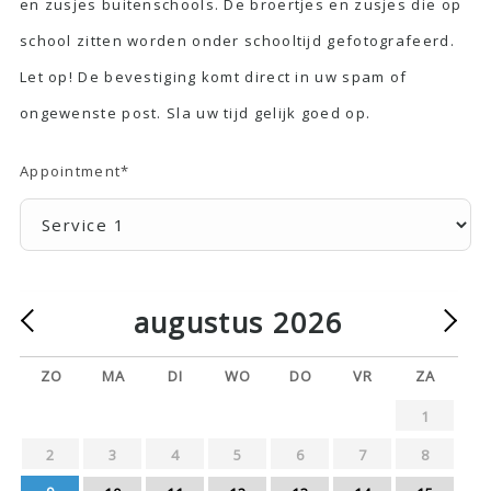
en zusjes buitenschools. De broertjes en zusjes die op
school zitten worden onder schooltijd gefotografeerd.
Let op! De bevestiging komt direct in uw spam of
ongewenste post. Sla uw tijd gelijk goed op.
Appointment
*
augustus
2026
ZO
MA
DI
WO
DO
VR
ZA
1
2
3
4
5
6
7
8