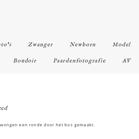
to’s
Zwanger
Newborn
Model
Boudoir
Paardenfotografie
AV
zed
edwongen een ronde door het bos gemaakt.