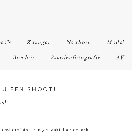
to’s
Zwanger
Newborn
Model
Boudoir
Paardenfotografie
AV
NU EEN SHOOT!
zed
n newbornfoto’s zijn gemaakt door de lock