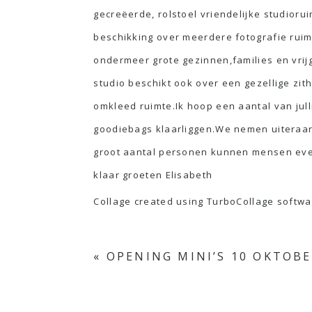
gecreëerde, rolstoel vriendelijke studiorui
beschikking over meerdere fotografie ruimt
ondermeer grote gezinnen,families en vrij
studio beschikt ook over een gezellige zit
omkleed ruimte.Ik hoop een aantal van jul
goodiebags klaarliggen.We nemen uiteraard 
groot aantal personen kunnen mensen even 
klaar groeten Elisabeth
Collage created using TurboCollage softw
«
OPENING MINI’S 10 OKTOB