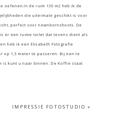
 te oefenen.In de ruim 130 m2 heb ik de
elijkheden die uitermate geschikt is voor
licht, perfect voor newnbornshoots. De
s er een ruime toilet dat tevens dient als
en heb ik een Elisabeth Fotografie
 op 1,5 meter te passeren. Bij een te
is kunt u naar binnen. De Koffie staat
IMPRESSIE FOTOSTUDIO
»