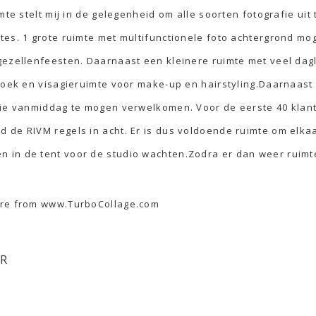
mte stelt mij in de gelegenheid om alle soorten fotografie uit
es. 1 grote ruimte met multifunctionele foto achtergrond mog
gezellenfeesten. Daarnaast een kleinere ruimte met veel dag
hoek en visagieruimte voor make-up en hairstyling.Daarnaast i
lie vanmiddag te mogen verwelkomen. Voor de eerste 40 klant
de RIVM regels in acht. Er is dus voldoende ruimte om elkaar
in de tent voor de studio wachten.Zodra er dan weer ruimte 
are from www.TurboCollage.com
ER