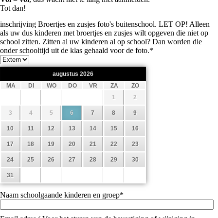
Tot dan!
inschrijving Broertjes en zusjes foto's buitenschool. LET OP! Alleen
als uw dus kinderen met broertjes en zusjes wilt opgeven die niet op
school zitten. Zitten al uw kinderen al op school? Dan worden die
onder schooltijd uit de klas gehaald voor de foto.
*
augustus
2026
MA
DI
WO
DO
VR
ZA
ZO
1
2
3
4
5
6
7
8
9
10
11
12
13
14
15
16
17
18
19
20
21
22
23
24
25
26
27
28
29
30
31
Naam schoolgaande kinderen en groep
*