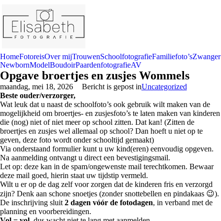
Home
Fotoreis
Over mij
Trouwen
Schoolfotografie
Familiefoto’s
Zwanger
Newborn
Model
Boudoir
Paardenfotografie
AV
Opgave broertjes en zusjes Wommels
maandag, mei 18, 2026
Bericht is gepost in
Uncategorized
Beste ouder/verzorger,
Wat leuk dat u naast de schoolfoto’s ook gebruik wilt maken van de
mogelijkheid om broertjes- en zusjesfoto’s te laten maken van kinderen
die (nog) niet of niet meer op school zitten. Dat kan! (Zitten de
broertjes en zusjes wel allemaal op school? Dan hoeft u niet op te
geven, deze foto wordt onder schooltijd gemaakt)
Via onderstaand formulier kunt u uw kind(eren) eenvoudig opgeven.
Na aanmelding ontvangt u direct een bevestigingsmail.
Let op: deze kan in de spam/ongewenste mail terechtkomen. Bewaar
deze mail goed, hierin staat uw tijdstip vermeld.
Wilt u er op de dag zelf voor zorgen dat de kinderen fris en verzorgd
zijn? Denk aan schone snoetjes (zonder snottebellen en pindakaas 😉).
De inschrijving sluit
2 dagen vóór de fotodagen
, in verband met de
planning en voorbereidingen.
Vol = vol
, dus wacht niet te lang met aanmelden.