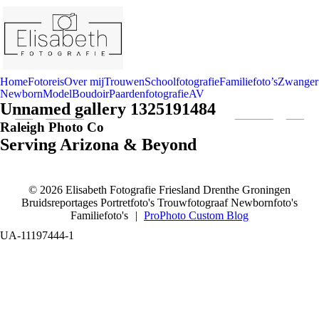
Home
Fotoreis
Over mij
Trouwen
Schoolfotografie
Familiefoto’s
Zwanger
Newborn
Model
Boudoir
Paardenfotografie
AV
Unnamed gallery 1325191484
Raleigh Photo Co
Serving Arizona & Beyond
© 2026 Elisabeth Fotografie Friesland Drenthe Groningen
Bruidsreportages Portretfoto's Trouwfotograaf Newbornfoto's
Familiefoto's
|
ProPhoto Custom Blog
UA-11197444-1