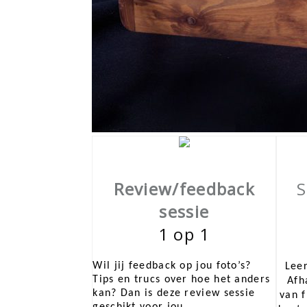
Review/feedback
S
sessie
1 op 1
Wil jij feedback op jou foto’s?
Lee
Tips en trucs over hoe het anders
Afh
kan? Dan is deze review sessie
van f
geschikt voor jou.