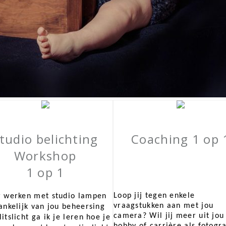
tudio belichting
Coaching 1 op 
Workshop
1 op 1
Loop jij tegen enkele
r werken met studio lampen
vraagstukken aan met jou
ankelijk van jou beheersing
camera? Wil jij meer uit jou
litslicht ga ik je leren hoe je
hobby of carrière als fotogr