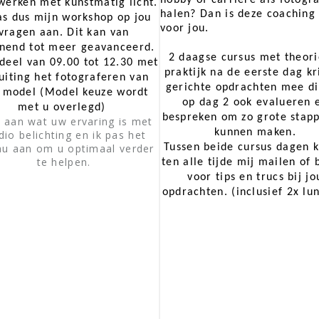
werken met kunstmatig licht.
halen? Dan is deze coaching 
as dus mijn workshop op jou
voor jou.
vragen aan. Dit kan van
nend tot meer geavanceerd.
2 daagse cursus met theori
deel van 09.00 tot 12.30 met
praktijk na de eerste dag kr
luiting het fotograferen van
gerichte opdrachten mee d
 model (
Model keuze wordt
op dag 2 ook evalueren 
met u overlegd)
bespreken om zo grote stap
 aan wat uw ervaring is met
kunnen maken.
dio belichting en ik pas het
au aan om u optimaal verder
Tussen beide cursus dagen k
te helpen.
ten alle tijde mij mailen of 
voor tips en trucs bij jo
opdrachten. (inclusief 2x l