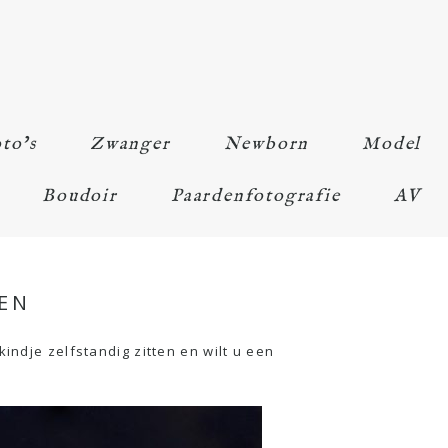
to’s
Zwanger
Newborn
Model
Boudoir
Paardenfotografie
AV
EN
indje zelfstandig zitten en wilt u een