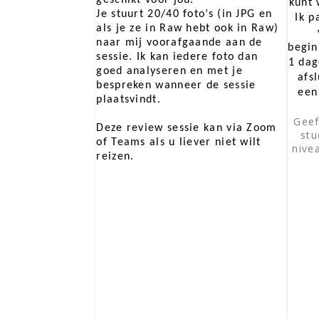
kunt 
Je stuurt 20/40 foto’s (in JPG en
Ik p
als je ze in Raw hebt ook in Raw)
naar mij voorafgaande aan de
begin
sessie. Ik kan iedere foto dan
1 dag
goed analyseren en met je
afs
bespreken wanneer de sessie
een
plaatsvindt.
Geef
Deze review sessie kan via Zoom
stu
of Teams als u liever niet wilt
nive
reizen.